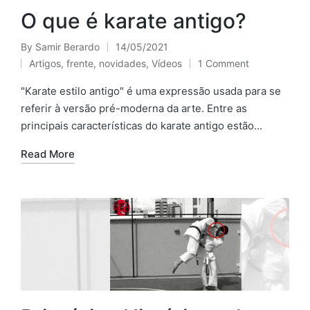
O que é karate antigo?
By
Samir Berardo
14/05/2021
Posted
Artigos
,
frente
,
novidades
,
Vídeos
1 Comment
by
Posted
in
"Karate estilo antigo" é uma expressão usada para se
referir à versão pré-moderna da arte. Entre as
principais características do karate antigo estão...
Read More