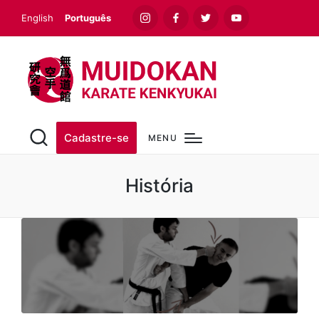
English
Português
Instagram
Facebook
Twitter
Youtube
Cadastre-se
MENU
História