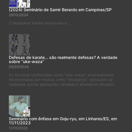
(2024) Seminário de Samir Berardo em Campinas/SP
29/10/2024
O Muidokan Karate Kenkyukai e...
Defesas de karate… são realmente defesas? A verdade
sobre “uke-waza”
05/05/2024
As técnicas conhecidas como "uke-waza", erroneamente
interpretadas por muitos como "bloqueios", possuem na
realidade outras aplicações variadas e altamente eficazes
Seminário com ênfase em Goju-ryu, em Linhares/ES, em
11/11/2023
11/10/2023