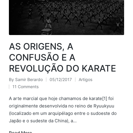
AS ORIGENS, A
CONFUSÃO E A
REVOLUÇÃO DO KARATE
By
Samir Berardo
05/12/2017
Artigos
Posted
Posted
11 Comments
by
in
A arte marcial que hoje chamamos de karate[1] foi
originalmente desenvolvida no reino de Ryuukyuu
(localizado em um arquipélago entre o sudoeste do
Japão e o sudeste da China), a…
Read More