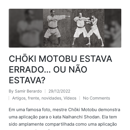
CHŌKI MOTOBU ESTAVA
ERRADO… OU NÃO
ESTAVA?
By
Samir Berardo
29/12/2022
Posted
Artigos
,
frente
,
novidades
,
Vídeos
No Comments
by
Posted
in
Em uma famosa foto, mestre Chōki Motobu demonstra
uma aplicação para o kata Naihanchi Shodan. Ela tem
sido amplamente compartilhada como uma aplicação