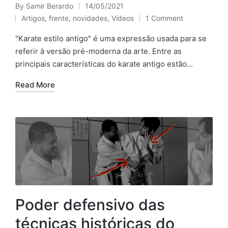
By
Samir Berardo
14/05/2021
Posted
Artigos
,
frente
,
novidades
,
Vídeos
1 Comment
by
Posted
in
"Karate estilo antigo" é uma expressão usada para se
referir à versão pré-moderna da arte. Entre as
principais características do karate antigo estão...
Read More
Poder defensivo das
técnicas históricas do