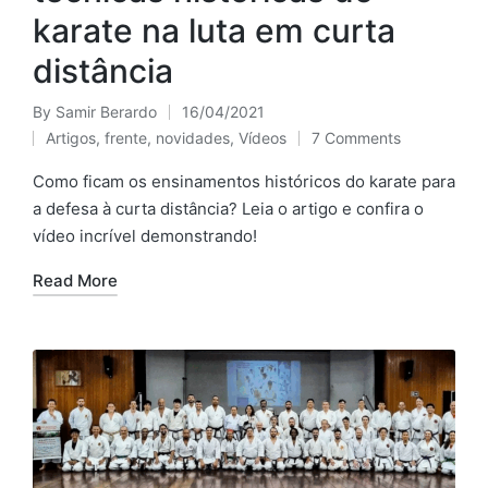
karate na luta em curta
distância
By
Samir Berardo
16/04/2021
Posted
Artigos
,
frente
,
novidades
,
Vídeos
7 Comments
by
Posted
in
Como ficam os ensinamentos históricos do karate para
a defesa à curta distância? Leia o artigo e confira o
vídeo incrível demonstrando!
Read More