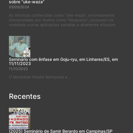
sobre “uke-waza”
05/05/2024
As técnicas conhecidas como "uke-waza", erroneamente
interpretadas por muitos como "bloqueios", possuem na
realidade outras aplicações variadas e altamente eficazes
Seminário com ênfase em Goju-ryu, em Linhares/ES, em
11/11/2023
11/10/2023
O Muidokan Karate Kenkyukai e...
Recentes
(2025) Seminário de Samir Berardo em Campinas/SP