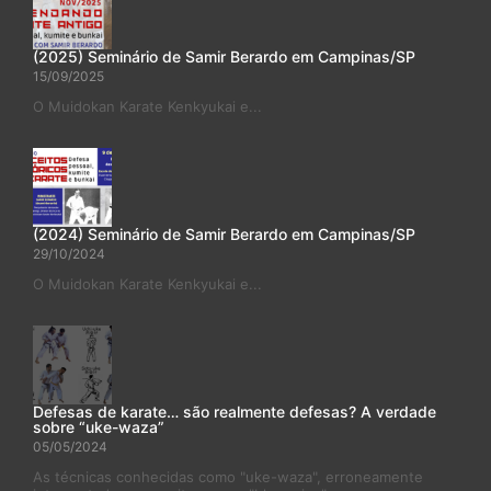
(2025) Seminário de Samir Berardo em Campinas/SP
15/09/2025
O Muidokan Karate Kenkyukai e...
(2024) Seminário de Samir Berardo em Campinas/SP
29/10/2024
O Muidokan Karate Kenkyukai e...
Defesas de karate… são realmente defesas? A verdade
sobre “uke-waza”
05/05/2024
As técnicas conhecidas como "uke-waza", erroneamente