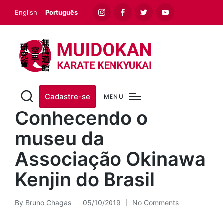
English
Português
Instagram
Facebook
Twitter
Youtube
Cadastre-se
MENU
Conhecendo o
museu da
Associação Okinawa
Kenjin do Brasil
By
Bruno Chagas
05/10/2019
No Comments
Posted
by