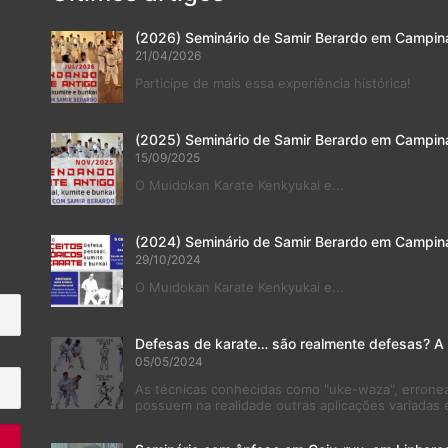
(2026) Seminário de Samir Berardo em Campin
21/04/2026
Participe de mais essa experiência histórica!
(2025) Seminário de Samir Berardo em Campin
15/09/2025
O Muidokan Karate Kenkyukai e...
(2024) Seminário de Samir Berardo em Campin
29/10/2024
O Muidokan Karate Kenkyukai e...
Defesas de karate… são realmente defesas? A
05/05/2024
As técnicas conhecidas como "uke-waza", erronea
possuem na realidade outras aplicações variadas 