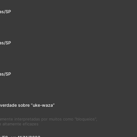
as/SP
as/SP
as/SP
 verdade sobre “uke-waza”
mente interpretadas por muitos como "bloqueios",
e altamente eficazes