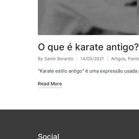
O que é karate antigo?
By
Samir Berardo
14/05/2021
Artigos
,
frent
Posted
Posted
by
in
"Karate estilo antigo" é uma expressão usada p
Read More
Social