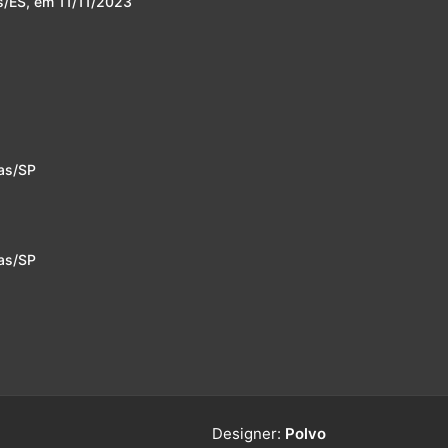
s/ES, em 11/11/2023
as/SP
as/SP
Designer:
Polvo