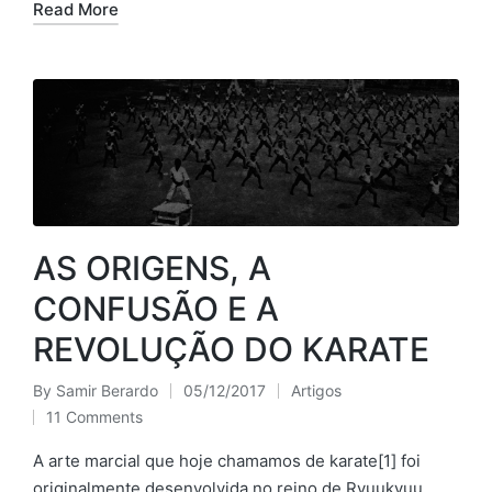
Read More
AS ORIGENS, A
CONFUSÃO E A
REVOLUÇÃO DO KARATE
By
Samir Berardo
05/12/2017
Artigos
Posted
Posted
11 Comments
by
in
A arte marcial que hoje chamamos de karate[1] foi
originalmente desenvolvida no reino de Ryuukyuu