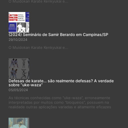
O Muidokan Karate Kenkyukai e...
(2024) Seminário de Samir Berardo em Campinas/SP
29/10/2024
O Muidokan Karate Kenkyukai e...
Defesas de karate… são realmente defesas? A verdade
sobre “uke-waza”
05/05/2024
As técnicas conhecidas como "uke-waza", erroneamente
interpretadas por muitos como "bloqueios", possuem na
realidade outras aplicações variadas e altamente eficazes