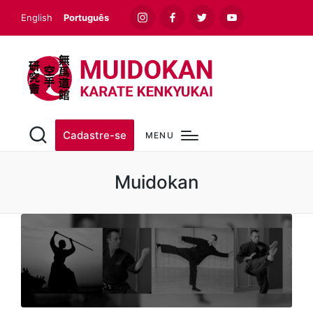
English
Português
Instagram
Facebook
Twitter
Youtube
Cadastre-se
MENU
Muidokan