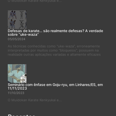
O Muidokan Karate Kenkyukai e...
Defesas de karate… são realmente defesas? A verdade
sobre “uke-waza”
05/05/2024
As técnicas conhecidas como "uke-waza", erroneamente
interpretadas por muitos como "bloqueios", possuem na
realidade outras aplicações variadas e altamente eficazes
Seminário com ênfase em Goju-ryu, em Linhares/ES, em
11/11/2023
11/10/2023
O Muidokan Karate Kenkyukai e...