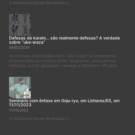
O Muidokan Karate Kenkyukai e...
Defesas de karate… são realmente defesas? A verdade
sobre “uke-waza”
05/05/2024
As técnicas conhecidas como "uke-waza", erroneamente
interpretadas por muitos como "bloqueios", possuem na
realidade outras aplicações variadas e altamente eficazes
Seminário com ênfase em Goju-ryu, em Linhares/ES, em
11/11/2023
11/10/2023
O Muidokan Karate Kenkyukai e...