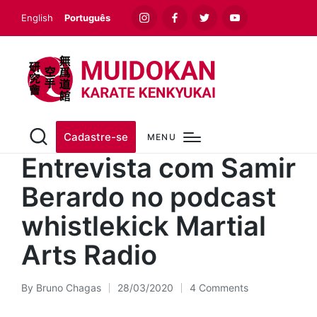
English
Português
Instagram
Facebook
Twitter
Youtube
Cadastre-se
MENU
Entrevista com Samir
Berardo no podcast
whistlekick Martial
Arts Radio
By
Bruno Chagas
28/03/2020
4 Comments
Posted
by