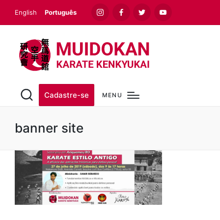
English
Português
Instagram
Facebook
Twitter
Youtube
Cadastre-se
MENU
banner site