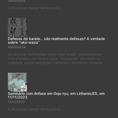
29/10/2024
O Muidokan Karate Kenkyukai e...
Defesas de karate… são realmente defesas? A verdade
sobre “uke-waza”
05/05/2024
As técnicas conhecidas como "uke-waza", erroneamente
interpretadas por muitos como "bloqueios", possuem na
realidade outras aplicações variadas e altamente eficazes
Seminário com ênfase em Goju-ryu, em Linhares/ES, em
11/11/2023
11/10/2023
O Muidokan Karate Kenkyukai e...