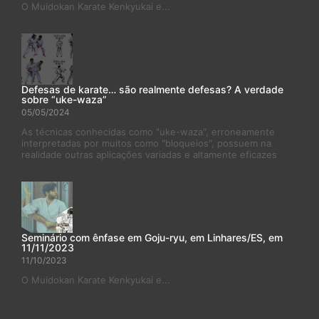
O Muidokan Karate Kenkyukai e...
Defesas de karate… são realmente defesas? A verdade
sobre “uke-waza”
05/05/2024
As técnicas conhecidas como "uke-waza", erroneamente
interpretadas por muitos como "bloqueios", possuem na
realidade outras aplicações variadas e altamente eficazes
Seminário com ênfase em Goju-ryu, em Linhares/ES, em
11/11/2023
11/10/2023
O Muidokan Karate Kenkyukai e...